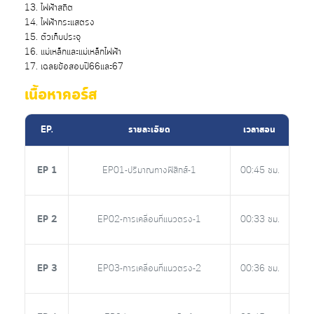
13. ไฟฟ้าสถิต
14. ไฟฟ้ากระแสตรง
15. ตัวเก็บประจุ
16. แม่เหล็กและแม่เหล็กไฟฟ้า
17. เฉลยข้อสอบปี66และ67
เนื้อหาคอร์ส
EP.
รายละเอียด
เวลาสอน
EP 1
EP01-ปริมาณทางฟิสิกส์-1
00:45 ชม.
EP 2
EP02-การเคลื่อนที่แนวตรง-1
00:33 ชม.
EP 3
EP03-การเคลื่อนที่แนวตรง-2
00:36 ชม.