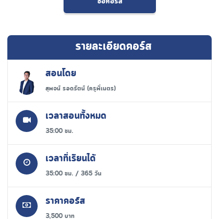
ซื้อคอร์ส
รายละเอียดคอร์ส
สอนโดย
สุพจน์ รอดรัตน์ (ครูพี่เนตร)
เวลาสอนทั้งหมด
35:00 ชม.
เวลาที่เรียนได้
35:00 ชม. / 365 วัน
ราคาคอร์ส
3,500 บาท