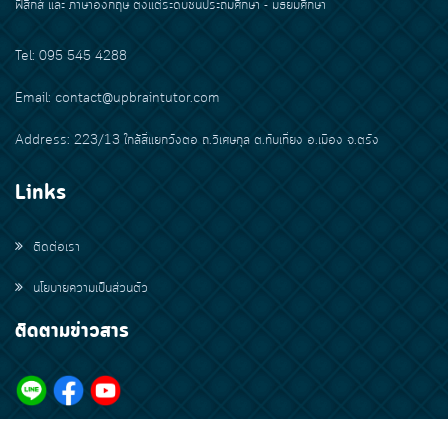
ฟิสิกส์ และ ภาษาอังกฤษ ตั้งแต่ระดับชั้นประถมศึกษา - มัธยมศึกษา
Tel: 095 545 4288
Email: contact@upbraintutor.com
Address: 223/13 ใกล้สี่แยกวังตอ ถ.วิเศษกุล ต.ทับเที่ยง อ.เมือง จ.ตรัง
Links
ติดต่อเรา
นโยบายความเป็นส่วนตัว
ติดตามข่าวสาร