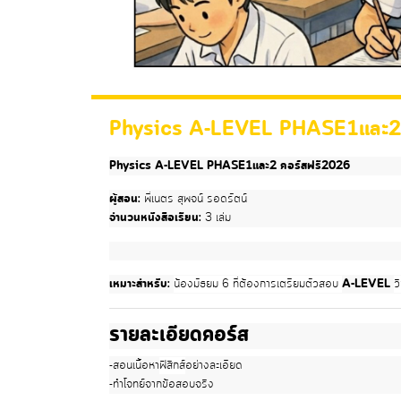
Physics A-LEVEL PHASE1และ2-
Physics A-LEVEL PHASE1และ2 คอร์สฟรี2026
ผู้สอน:
พี่เนตร สุพจน์ รอดรัตน์
จำนวนหนังสือเรียน:
3 เล่ม
เหมาะสำหรับ:
น้องมัธยม 6 ที่ต้องการเตรียมตัวสอบ
A-LEVEL
ว
รายละเอียดคอร์ส
-สอนเนื้อหา
ฟิสิกส์
อย่างละเอียด
-
ทำโจทย์จากข้อสอบจริง